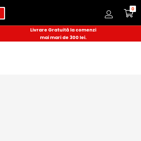
0
Livrare Gratuită la comenzi
mai mari de 300 lei.