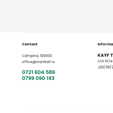
Contact
Informa
KAYF T
Câmpina, 105600
CUI: RO
office@startkaif.ro
J29/38/
0721 604 586
0799 090 193