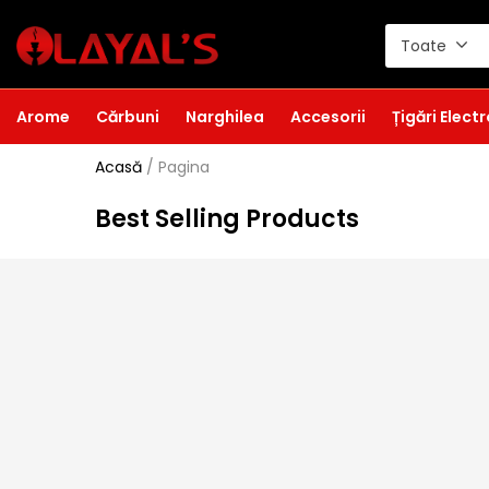
Toate
Arome
Cărbuni
Narghilea
Accesorii
Țigări Elect
Acasă
/
Pagina
Best Selling Products