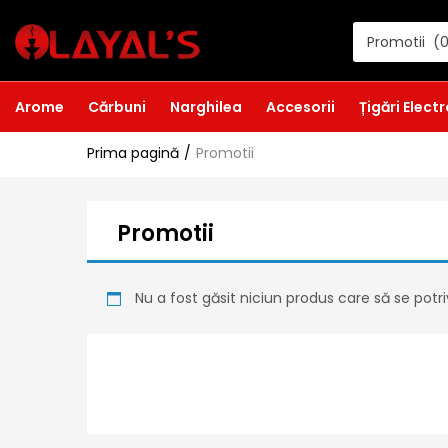
Promotii (
Arome
Cărbuni
Narghilea
Accesorii
Țigări Elect
Prima pagină
Promotii
Promotii
Nu a fost găsit niciun produs care să se potri