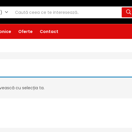
0)
ronice
Oferte
Contact
vească cu selecția ta.