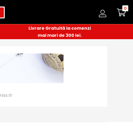
0
Livrare Gratuită la comenzi
mai mari de 300 lei.
iss it!