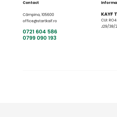
Contact
Informa
KAYF T
Câmpina, 105600
CUI: RO
office@startkaif.ro
J29/38/
0721 604 586
0799 090 193