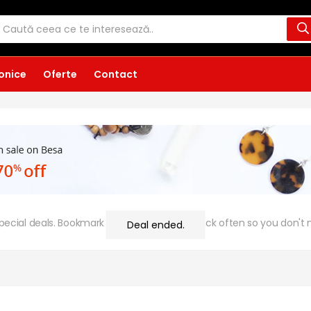
ronice
Oferte
Contact
 special deals. Bookmark this page & come back often so you don't m
Deal ended.