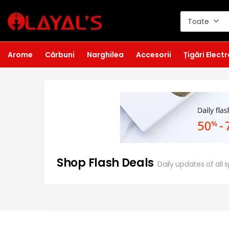
Toate
Arome
Cărbuni
Narghilea
Accesorii
Țigări Elect
Shop Flash Deals
Daily updates of all