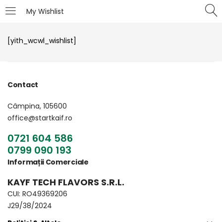
My Wishlist
LOGIN
[yith_wcwl_wishlist]
Introduceți numele de utilizator și parola pentru
autentificare.
Contact
Câmpina, 105600
office@startkaif.ro
0721 604 586
Îți amintești de mine
Pierdut parola?
0799 090 193
Informații Comerciale
KAYF TECH FLAVORS S.R.L.
CUI: RO49369206
J29/38/2024