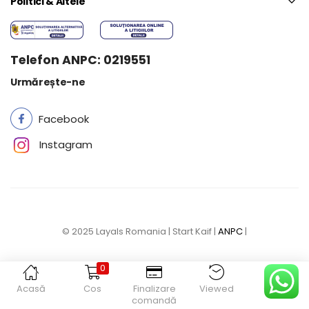
Politici & Altele
Telefon ANPC: 0219551
Urmărește-ne
Facebook
Instagram
© 2025 Layals Romania | Start Kaif |
ANPC
|
0
Acasă
Cos
Finalizare
Viewed
Contul
comandă