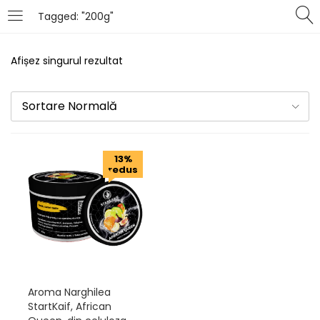
Tagged: "200g"
LOGIN
Afișez singurul rezultat
Introduceți numele de utilizator și parola pentru
autentificare.
Sortare Normală
13%
redus
Îți amintești de mine
Pierdut parola?
Aroma Narghilea
StartKaif, African