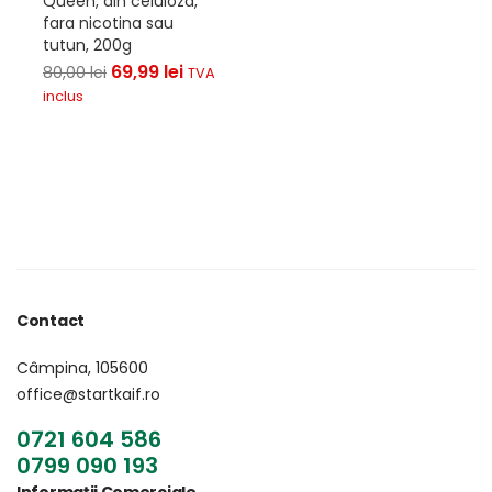
Queen, din celuloza,
fara nicotina sau
tutun, 200g
69,99
lei
80,00
lei
TVA
inclus
Contact
Câmpina, 105600
office@startkaif.ro
0721 604 586
0799 090 193