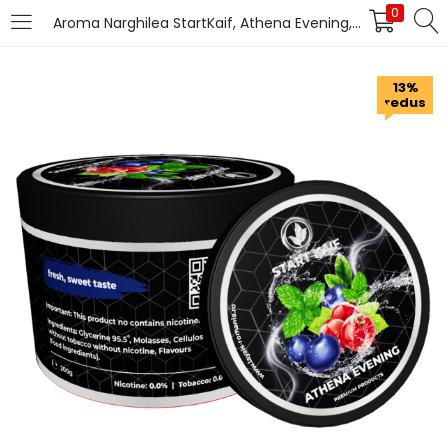
0
Aroma Narghilea StartKaif, Athena Evening, din celuloza, fara nicotina sau tutun, 200g
LOGIN
13%
redus
Introduceți numele de utilizator și parola pentru
autentificare.
Îți amintești de mine
Pierdut parola?