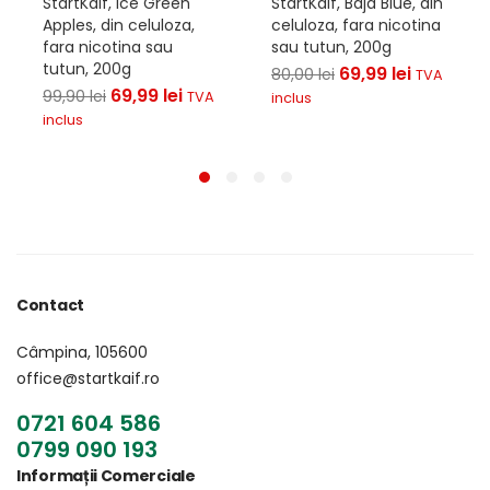
StartKaif, Ice Green
StartKaif, Baja Blue, din
Apples, din celuloza,
celuloza, fara nicotina
fara nicotina sau
sau tutun, 200g
tutun, 200g
69,99
lei
80,00
lei
TVA
69,99
lei
99,90
lei
TVA
inclus
inclus
Contact
Câmpina, 105600
office@startkaif.ro
0721 604 586
0799 090 193
Informații Comerciale