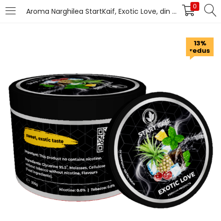
0
Aroma Narghilea StartKaif, Exotic Love, din celuloza, fara nicotina sau tutun, 200g
LOGIN
13%
redus
Introduceți numele de utilizator și parola pentru
autentificare.
Îți amintești de mine
Pierdut parola?