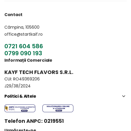
Contact
Câmpina, 105600
office@startkaif.ro
0721 604 586
0799 090 193
Informații Comerciale
KAYF TECH FLAVORS S.R.L.
CUI: RO49369206
J29/38/2024
Politici & Altele
Telefon ANPC: 0219551
Urmărește-ne