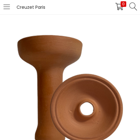
0
Creuzet Paris
LOGIN
Introduceți numele de utilizator și parola pentru
autentificare.
Îți amintești de mine
Pierdut parola?