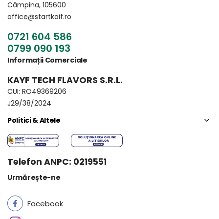
Câmpina, 105600
office@startkaif.ro
0721 604 586
0799 090 193
Informații Comerciale
KAYF TECH FLAVORS S.R.L.
CUI: RO49369206
J29/38/2024
Politici & Altele
Telefon ANPC: 0219551
Urmărește-ne
Facebook