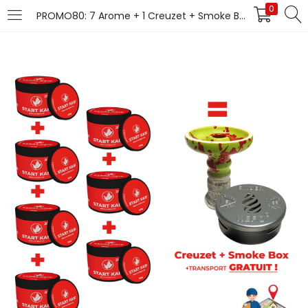
0
PROMO80: 7 Arome + 1 Creuzet + Smoke Box + Transport (gratuit)
LOGIN
Introduceți numele de utilizator și parola pentru
autentificare.
Îți amintești de mine
Pierdut parola?