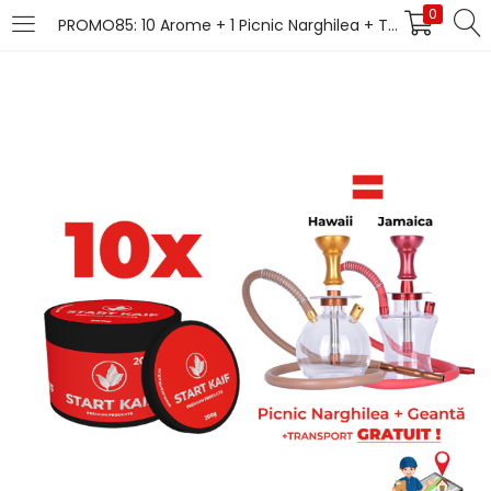
0
PROMO85: 10 Arome + 1 Picnic Narghilea + Transport (gratuit)
LOGIN
Introduceți numele de utilizator și parola pentru
autentificare.
Îți amintești de mine
Pierdut parola?