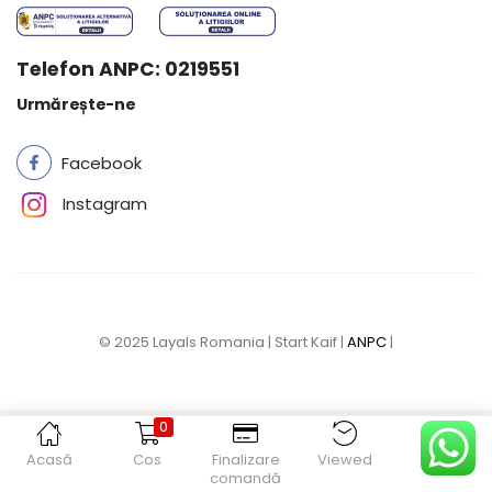
Telefon ANPC: 0219551
Urmărește-ne
Facebook
Instagram
© 2025 Layals Romania | Start Kaif |
ANPC
|
0
Acasă
Cos
Finalizare
Viewed
Contul
comandă