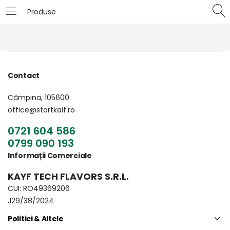
Produse
LOGIN
Introduceți numele de utilizator și parola pentru
autentificare.
Contact
Câmpina, 105600
office@startkaif.ro
0721 604 586
0799 090 193
Îți amintești de mine
Pierdut parola?
Informații Comerciale
KAYF TECH FLAVORS S.R.L.
CUI: RO49369206
J29/38/2024
Politici & Altele