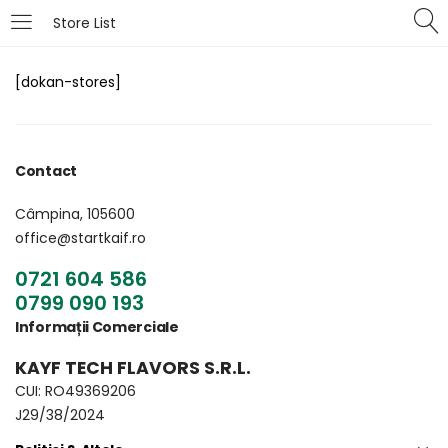
Store List
LOGIN
[dokan-stores]
Introduceți numele de utilizator și parola pentru
autentificare.
Contact
Câmpina, 105600
office@startkaif.ro
0721 604 586
Îți amintești de mine
Pierdut parola?
0799 090 193
Informații Comerciale
KAYF TECH FLAVORS S.R.L.
CUI: RO49369206
J29/38/2024