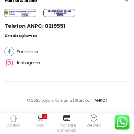
Politici & Altele
Telefon ANPC: 0219551
Urmărește-ne
Facebook
Instagram
© 2025 Layals Romania | Start Kaif |
ANPC
|
0
Acasă
Cos
Finalizare
Viewed
Contul
comandă