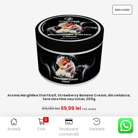
REDUCERE
Aroma Narghilea StartKaif, Strawberry Banana Cream, din celuloza,
fara nicotina sau tutun, 200g
69,99
lei
99,90
lei
TVA inclus
0
Adaugă în coș
Acasă
Cos
Finalizare
Viewed
Contul
comandă