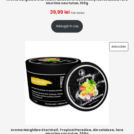
nicotina sau tutun, 100g
39,99
lei
TVA inclus
Adaugă în coș
REDUCERE
Aroma Narghilea StartKaif, Tropical Paradise, din celuloza, fara
nicotina sau tutun, 200g