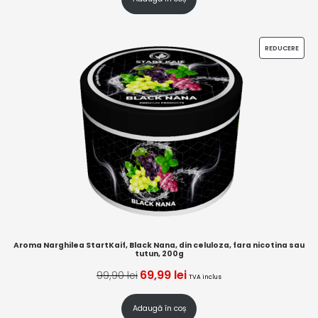
REDUCERE
Aroma Narghilea StartKaif, Black Nana, din celuloza, fara nicotina sau
tutun, 200g
69,99
lei
99,90
lei
TVA inclus
Adaugă în coș