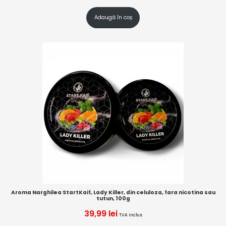
Adaugă în coș
Aroma Narghilea StartKaif, Lady Killer, din celuloza, fara nicotina sau
tutun, 100g
39,99
lei
TVA inclus