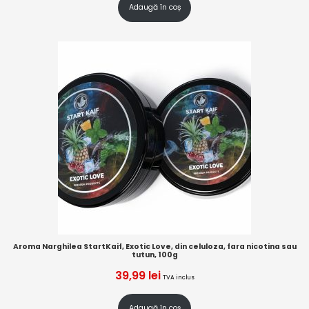
Adaugă în coș
Aroma Narghilea StartKaif, Exotic Love, din celuloza, fara nicotina sau
tutun, 100g
39,99
lei
TVA inclus
Adaugă în coș