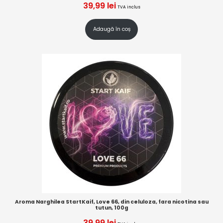
39,99
lei
TVA inclus
Adaugă în coș
Aroma Narghilea StartKaif, Love 66, din celuloza, fara nicotina sau
tutun, 100g
39,99
lei