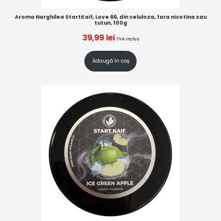
Aroma Narghilea StartKaif, Love 66, din celuloza, fara nicotina sau
tutun, 100g
39,99
lei
TVA inclus
Adaugă în coș