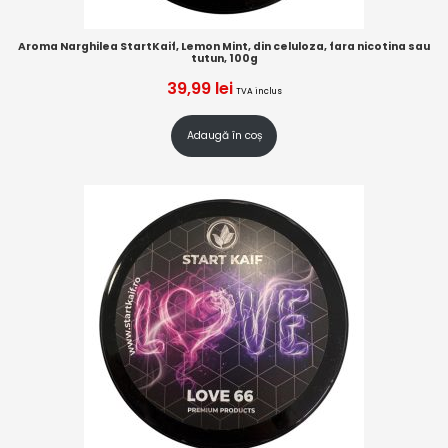
Aroma Narghilea StartKaif, Lemon Mint, din celuloza, fara nicotina sau
tutun, 100g
39,99
lei
TVA inclus
Adaugă în coș