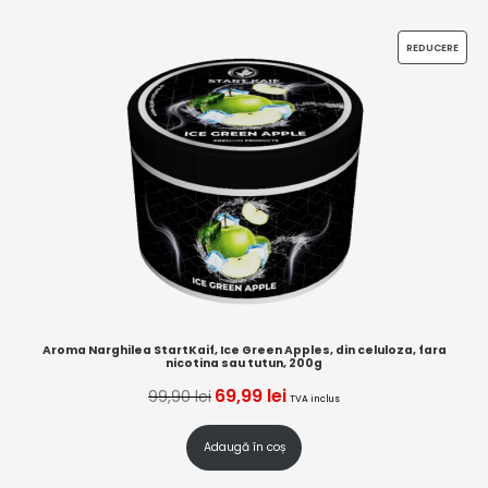
REDUCERE
Aroma Narghilea StartKaif, Ice Green Apples, din celuloza, fara
nicotina sau tutun, 200g
69,99
lei
99,90
lei
TVA inclus
Adaugă în coș