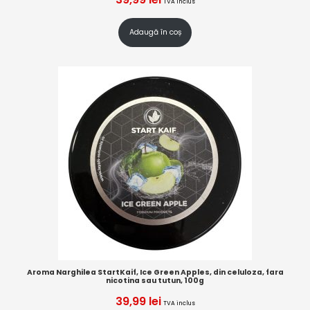
TVA inclus
Adaugă în coș
Aroma Narghilea StartKaif, Ice Green Apples, din celuloza, fara
nicotina sau tutun, 100g
39,99
lei
TVA inclus