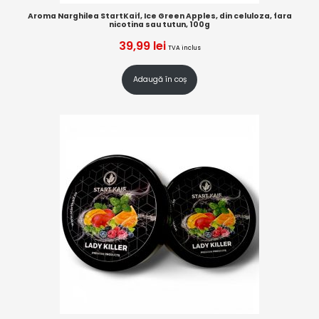
Aroma Narghilea StartKaif, Ice Green Apples, din celuloza, fara
nicotina sau tutun, 100g
39,99
lei
TVA inclus
Adaugă în coș