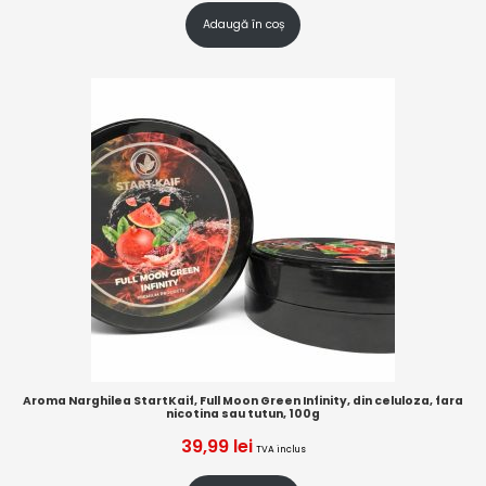
Adaugă în coș
Aroma Narghilea StartKaif, Full Moon Green Infinity, din celuloza, fara
nicotina sau tutun, 100g
39,99
lei
TVA inclus