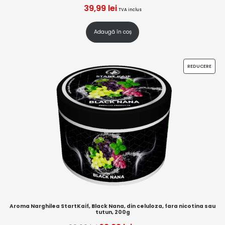
39,99
lei
TVA inclus
Adaugă în coș
REDUCERE
Aroma Narghilea StartKaif, Black Nana, din celuloza, fara nicotina sau
tutun, 200g