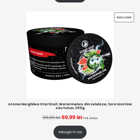
REDUCERE
Aroma Narghilea StartKaif, Watermelon, din celuloza, fara nicotina
sau tutun, 200g
69,99
lei
99,90
lei
TVA inclus
Adaugă în coș