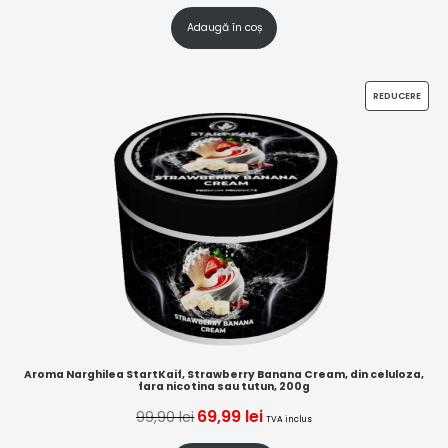
Adaugă în coș
REDUCERE
Aroma Narghilea StartKaif, Strawberry Banana Cream, din celuloza,
fara nicotina sau tutun, 200g
69,99
lei
99,90
lei
TVA inclus