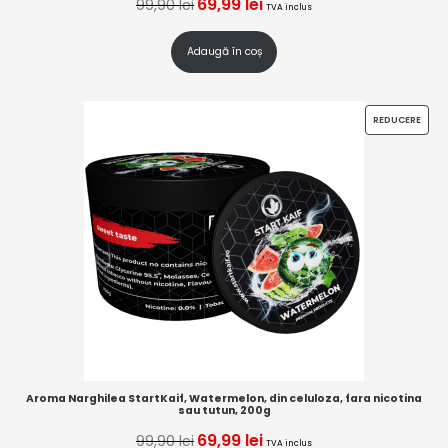
69,99
lei
99,90
lei
TVA inclus
Adaugă în coș
REDUCERE
Aroma Narghilea StartKaif, Watermelon, din celuloza, fara nicotina
sau tutun, 200g
69,99
lei
99,90
lei
TVA inclus