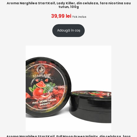
Aroma Narghilea StartKaif, Lady Killer, din celuloza, fara nicotina sau
tutun, 100g
39,99
lei
TVA inclus
Adaugă în coș
Aroma Narghilea StartKaif, Full Moon Green Infinity, din celuloza, fara