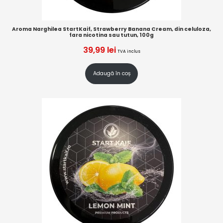
Aroma Narghilea StartKaif, Strawberry Banana Cream, din celuloza,
fara nicotina sau tutun, 100g
39,99
lei
TVA inclus
Adaugă în coș