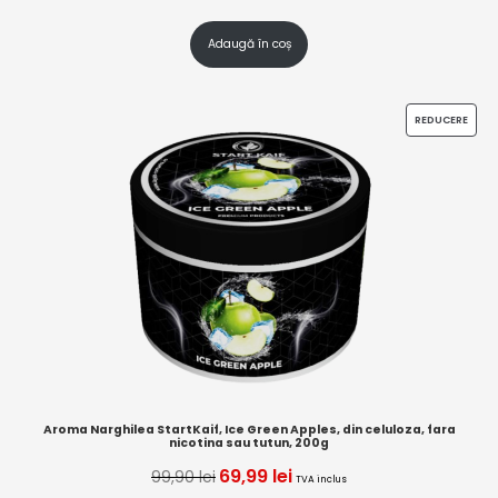
Adaugă în coș
REDUCERE
Aroma Narghilea StartKaif, Ice Green Apples, din celuloza, fara
nicotina sau tutun, 200g
69,99
lei
99,90
lei
TVA inclus