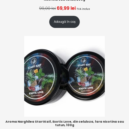
69,99
lei
99,00
lei
TVA inclus
Adaugă în coș
Aroma Narghilea StartKaif, Exotic Love, din celuloza, fara nicotina sau
tutun, 100g