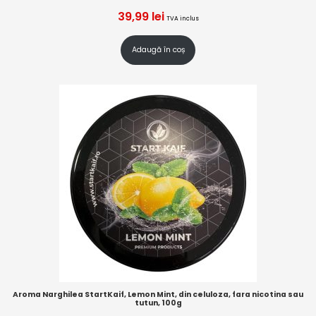
39,99
lei
TVA inclus
Adaugă în coș
Aroma Narghilea StartKaif, Lemon Mint, din celuloza, fara nicotina sau
tutun, 100g