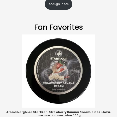
Adaugă în coș
Fan Favorites
Aroma Narghilea StartKaif, Strawberry Banana Cream, din celuloza,
fara nicotina sau tutun, 100g