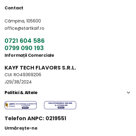
Contact
Câmpina, 105600
office@startkaif.ro
0721 604 586
0799 090 193
Informații Comerciale
KAYF TECH FLAVORS S.R.L.
CUI: RO49369206
J29/38/2024
Politici & Altele
Telefon ANPC: 0219551
Urmărește-ne