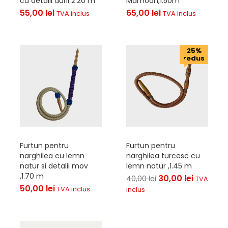
cu detalii aurii 2.20 m
Mamoon,1.50m
55,00
lei
65,00
lei
TVA inclus
TVA inclus
25%
redus
Furtun pentru
Furtun pentru
narghilea cu lemn
narghilea turcesc cu
natur si detalii mov
lemn natur ,1.45 m
,1.70 m
30,00
lei
40,00
lei
TVA
50,00
lei
TVA inclus
inclus