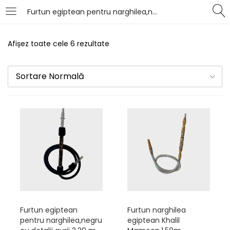
Furtun egiptean pentru narghilea,negru cu detalii aurii 2.20 m
LOGIN
Afișez toate cele 6 rezultate
Introduceți numele de utilizator și parola pentru
autentificare.
Sortare Normală
Îți amintești de mine
Pierdut parola?
Furtun egiptean
Furtun narghilea
pentru narghilea,negru
egiptean Khalil