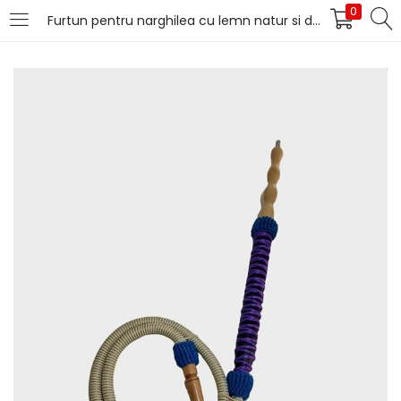
0
Furtun pentru narghilea cu lemn natur si detalii mov ,1.70 m
LOGIN
Introduceți numele de utilizator și parola pentru
autentificare.
Îți amintești de mine
Pierdut parola?