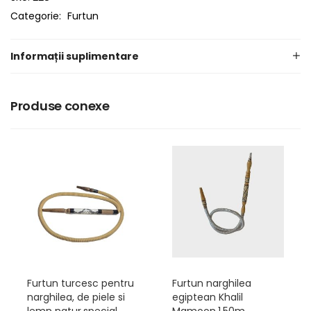
Categorie:
Furtun
Informații suplimentare
Produse conexe
Furtun turcesc pentru
Furtun narghilea
narghilea, de piele si
egiptean Khalil
lemn natur,special
Mamoon,1.50m