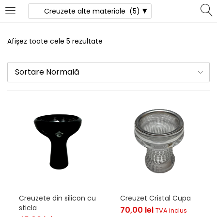
LOGIN
Afișez toate cele 5 rezultate
Introduceți numele de utilizator și parola pentru
autentificare.
Sortare Normală
Îți amintești de mine
Pierdut parola?
Creuzete din silicon cu
Creuzet Cristal Cupa
sticla
70,00
lei
TVA inclus