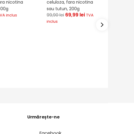
ara nicotina
celuloza, fara nicotina
100g
sau tutun, 200g
69,99
lei
99,90
lei
VA inclus
TVA
inclus
A
Aroma N
StartKai
Green Inf
celuloza
sau tutu
39,99
l
Urmărește-ne
Facebook