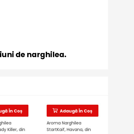
iuni de narghilea.
30%
redus
gă În Coș
Adaugă În Coș
hilea
Aroma Narghilea
dy Killer, din
StartKaif, Havana, din