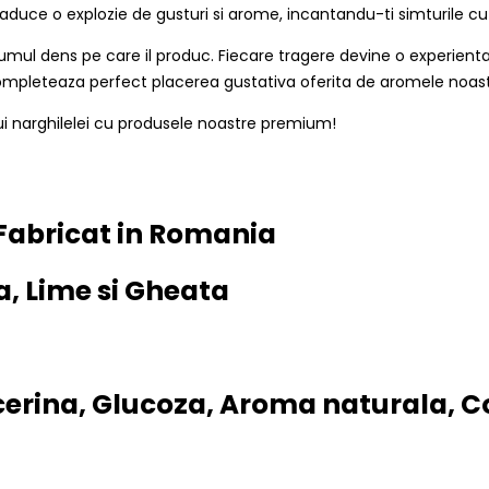
uce o explozie de gusturi si arome, incantandu-ti simturile cu 
mul dens pe care il produc. Fiecare tragere devine o experienta 
ompleteaza perfect placerea gustativa oferita de aromele noast
 narghilelei cu produsele noastre premium!
 Fabricat in Romania
a, Lime si Gheata
icerina, Glucoza, Aroma naturala, C