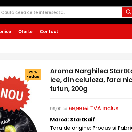
ronice
Oferte
Contact
Aroma Narghilea StartKa
29%
redus
Ice, din celuloza, fara ni
tutun, 200g
TVA inclus
69,99
lei
99,00
lei
Marca: StartKaif
Tara de origine: Produs si Fabr