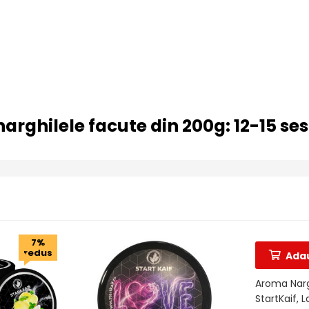
rghilele facute din 200g: 12-15 ses
7%
redus
Adau
Aroma Narg
StartKaif, La