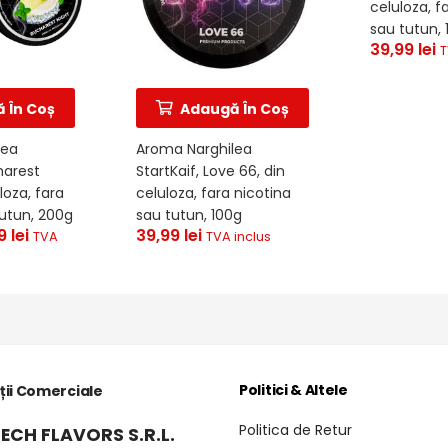
celuloza, f
sau tutun, 
39,99
lei
T
 În Coș
Adaugă În Coș
lea
Aroma Narghilea
harest
StartKaif, Love 66, din
loza, fara
celuloza, fara nicotina
tutun, 200g
sau tutun, 100g
99
lei
39,99
lei
TVA
TVA inclus
Politici & Altele
ții Comerciale
Politica de Retur
ECH FLAVORS S.R.L.