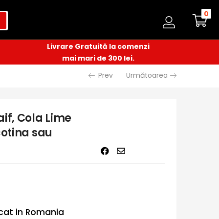
0
Livrare Gratuită la comenzi
mai mari de 300 lei.
Prev
Următoarea
if, Cola Lime
cotina sau
icat in Romania