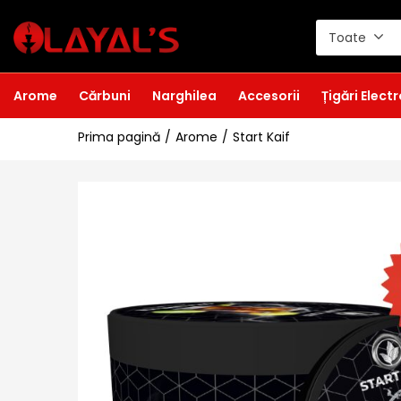
Toate
Arome
Cărbuni
Narghilea
Accesorii
Țigări Elect
Prima pagină
Arome
Start Kaif