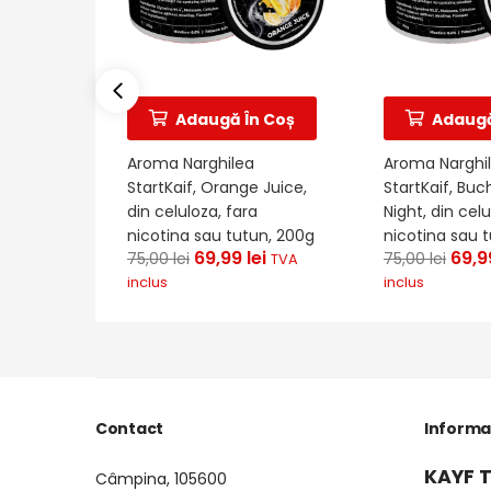
Adaugă În Coș
Adaugă
Aroma Narghilea
Aroma Narghi
StartKaif, Orange Juice,
StartKaif, Buc
din celuloza, fara
Night, din celu
nicotina sau tutun, 200g
nicotina sau 
69,99
lei
69,
75,00
lei
75,00
lei
TVA
inclus
inclus
Contact
Informa
KAYF T
Câmpina, 105600