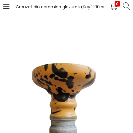
0
Creuzet din ceramica glazurata,Keyf 100,orange/negru
LOGIN
Introduceți numele de utilizator și parola pentru
autentificare.
Îți amintești de mine
Pierdut parola?