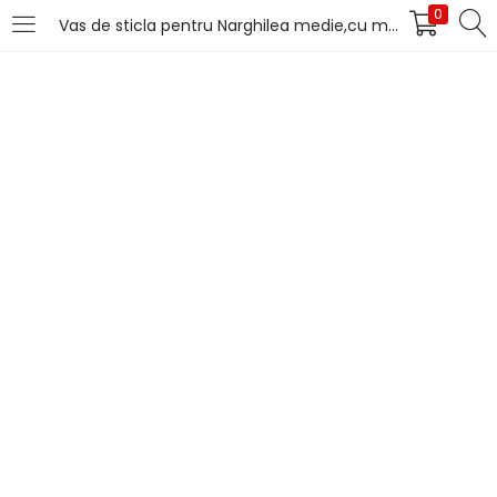
0
Vas de sticla pentru Narghilea medie,cu metal
LOGIN
Introduceți numele de utilizator și parola pentru
autentificare.
Îți amintești de mine
Pierdut parola?